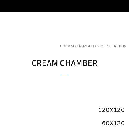
שִׂים
לֵב:
בְּאֲתָר
זֶה
מֻפְעֶלֶת
מַעֲרֶכֶת
נָגִישׁ
בִּקְלִיק
עמוד הבית
/
ריצוף
/ CREAM CHAMBER
הַמְּסַיַּעַת
לִנְגִישׁוּת
CREAM CHAMBER
הָאֲתָר.
120X120
60X120