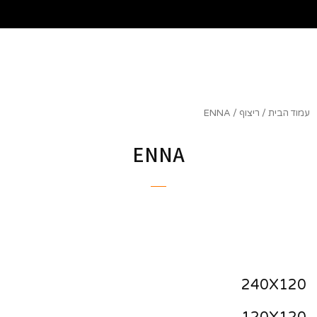
שִׂים
לֵב:
בְּאֲתָר
זֶה
מֻפְעֶלֶת
מַעֲרֶכֶת
נָגִישׁ
בִּקְלִיק
עמוד הבית
/
ריצוף
/ ENNA
הַמְּסַיַּעַת
לִנְגִישׁוּת
ENNA
הָאֲתָר.
240X120