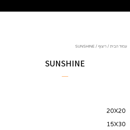
שִׂים
לֵב:
בְּאֲתָר
זֶה
מֻפְעֶלֶת
מַעֲרֶכֶת
נָגִישׁ
בִּקְלִיק
עמוד הבית
/
ריצוף
/ SUNSHINE
הַמְּסַיַּעַת
לִנְגִישׁוּת
SUNSHINE
הָאֲתָר.
20X20
15X30