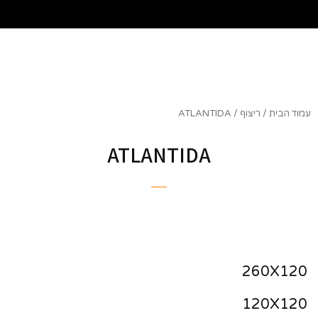
שִׂים
לֵב:
בְּאֲתָר
זֶה
מֻפְעֶלֶת
מַעֲרֶכֶת
נָגִישׁ
בִּקְלִיק
עמוד הבית
/
ריצוף
/ ATLANTIDA
הַמְּסַיַּעַת
לִנְגִישׁוּת
ATLANTIDA
הָאֲתָר.
260X120
120X120