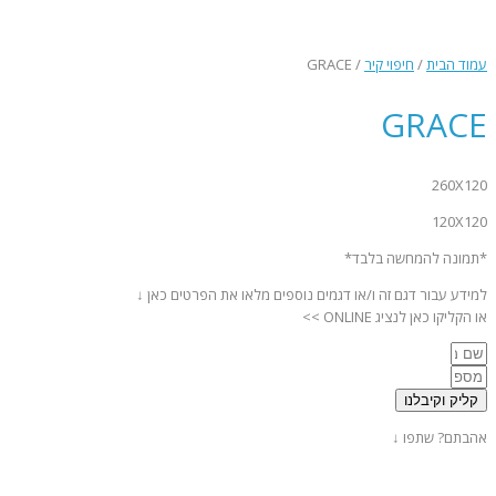
שִׂים
לֵב:
בְּאֲתָר
עמוד הבית
/
חיפוי קיר
/ GRACE
זֶה
מֻפְעֶלֶת
GRACE
מַעֲרֶכֶת
נָגִישׁ
בִּקְלִיק
260X120
הַמְּסַיַּעַת
לִנְגִישׁוּת
120X120
הָאֲתָר.
*תמונה להמחשה בלבד*
למידע עבור דגם זה ו/או דגמים נוספים מלאו את הפרטים כאן ↓
או הקליקו כאן לנציג ONLINE >>
קליק וקיבלנו
אהבתם? שתפו ↓