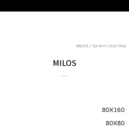
שִׂים
לֵב:
בְּאֲתָר
זֶה
מֻפְעֶלֶת
מַעֲרֶכֶת
נָגִישׁ
בִּקְלִיק
עמוד הבית
/
חיפוי קיר
/ MILOS
הַמְּסַיַּעַת
לִנְגִישׁוּת
MILOS
הָאֲתָר.
80X160
80X80