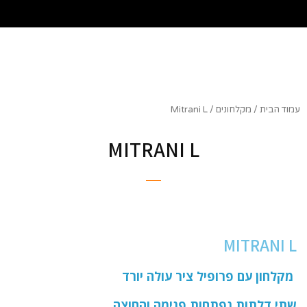
שִׂים
לֵב:
בְּאֲתָר
זֶה
מֻפְעֶלֶת
מַעֲרֶכֶת
נָגִישׁ
בִּקְלִיק
עמוד הבית
/
מקלחונים
/ Mitrani L
הַמְּסַיַּעַת
לִנְגִישׁוּת
MITRANI L
הָאֲתָר.
MITRANI L
מקלחון עם פרופיל ציר עולה יורד
שתי דלתות נפתחות פנימה והחוצה