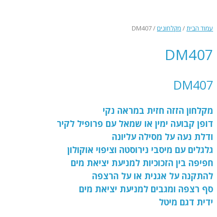
שִׂים
לֵב:
בְּאֲתָר
עמוד הבית
/
מקלחונים
/ DM407
זֶה
מֻפְעֶלֶת
DM407
מַעֲרֶכֶת
נָגִישׁ
בִּקְלִיק
DM407
הַמְּסַיַּעַת
לִנְגִישׁוּת
הָאֲתָר.
מקלחון הזזה חזית במראה נקי
דופן קבועה ימין או שמאל עם פרופיל לקיר
ודלת נעה על מסילה עליונה
גלגלים עם מיסבי נירוסטה וציפוי אוקולון
חפיפה בין הזכוכיות למניעת יציאת מים
להתקנה על אגנית או על הרצפה
סף רצפה ומגבים למניעת יציאת מים
ידית דגם מיטל