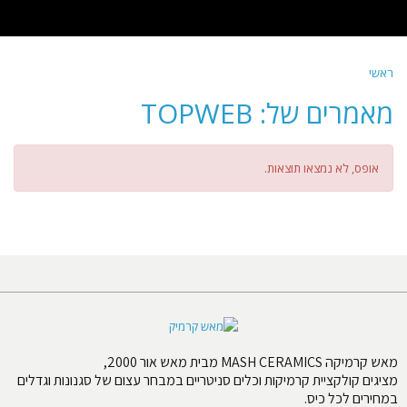
שִׂים
לֵב:
בְּאֲתָר
זֶה
ראשי
מֻפְעֶלֶת
מַעֲרֶכֶת
מאמרים של: TOPWEB
נָגִישׁ
בִּקְלִיק
הַמְּסַיַּעַת
אופס, לא נמצאו תוצאות.
לִנְגִישׁוּת
הָאֲתָר.
מאש קרמיקה MASH CERAMICS מבית מאש אור 2000,
מציגים קולקציית קרמיקות וכלים סניטריים במבחר עצום של סגנונות וגדלים
במחירים לכל כיס.